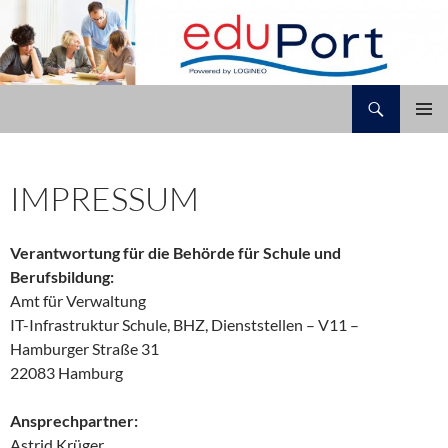
Zum
Inhalt
springen
Suchen
Grundschule Karlshöhe
PRIMÄR
MENÜ
IMPRESSUM
Verantwortung für die Behörde für Schule und
Berufsbildung:
Amt für Verwaltung
IT-Infrastruktur Schule, BHZ, Dienststellen – V11 –
Hamburger Straße 31
22083 Hamburg
Ansprechpartner:
Astrid Krüger